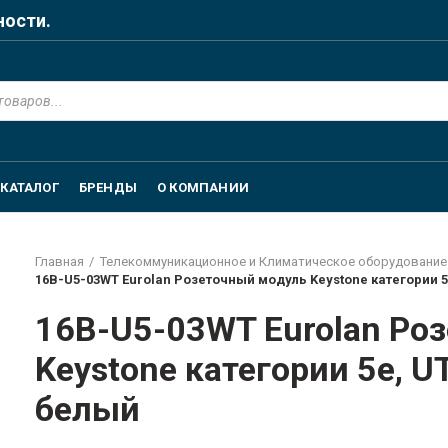
ности.
КАТАЛОГ
БРЕНДЫ
О КОМПАНИИ
Главная
Телекоммуникационное и Климатическое оборудование
16B-U5-03WT Eurolan Розеточный модуль Keystone категории 5e
16B-U5-03WT Eurolan Ро
Keystone категории 5e, U
белый