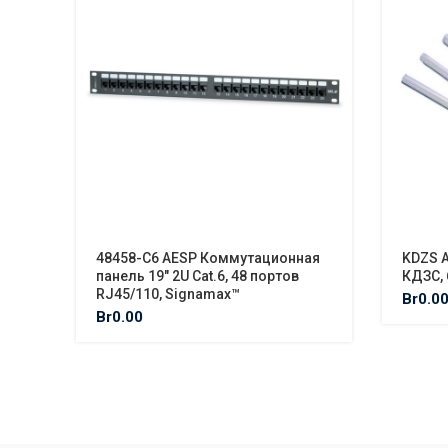
48458-C6 AESP Коммутационная
KDZS 
панель 19″ 2U Cat.6, 48 портов
КДЗС, 
RJ45/110, Signamax™
Br
0.0
Br
0.00