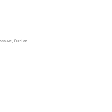
дование
,
EuroLan