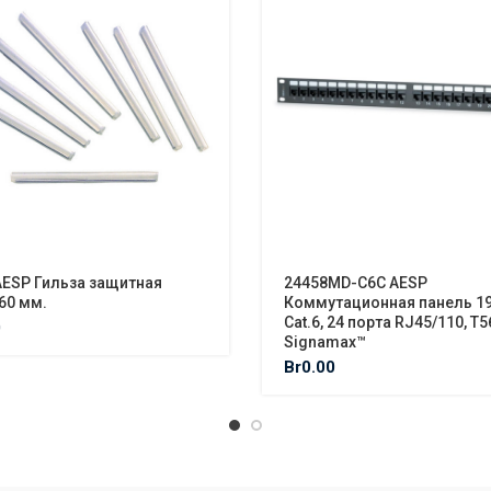
AESP Гильза защитная
24458MD-C6C AESP
60 мм.
Коммутационная панель 19
Cat.6, 24 порта RJ45/110, T5
0
Signamax™
Br
0.00