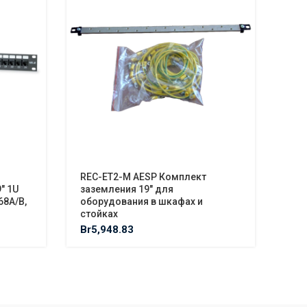
REC-ET2-M AESP Комплект
REC
″ 1U
заземления 19″ для
Уни
68A/B,
оборудования в шкафах и
тер
стойках
Br
1
Br
5,948.83