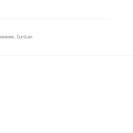
дование
,
EuroLan