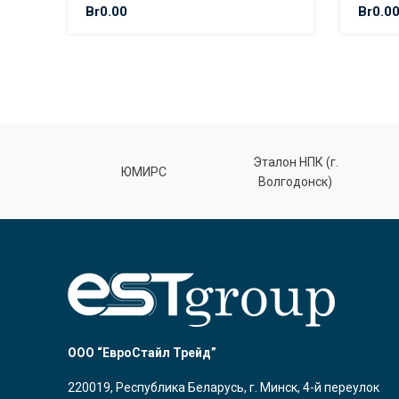
Br
0.00
Br
0.0
Эталон НПК (г.
лт
ЮМИРС
Волгодонск)
ООО “ЕвроСтайл Трейд”
220019, Республика Беларусь, г. Минск, 4-й переулок