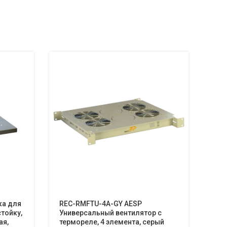
ка для
REC-RMFTU-4A-GY AESP
C5E
стойку,
Универсальный вентилятор с
Ком
ая,
термореле, 4 элемента, серый
RJ4