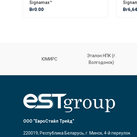
Signamax™
Signa
Br
0.00
Br
6,6
Эталон НПК (г.
лт
ЮМИРС
Волгодонск)
ООО “ЕвроСтайл Трейд”
220019, Республика Беларусь, г. Минск, 4-й переулок