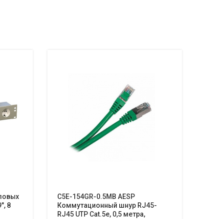
ловых
C5E-154GR-0.5MB AESP
REC
″, 8
Коммутационный шнур RJ45-
орг
RJ45 UTP Cat.5e, 0,5 метра,
Br
0