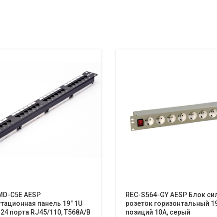
MD-C5E AESP
REC-S564-GY AESP Блок си
ационная панель 19″ 1U
розеток горизонтальный 19
, 24 порта RJ45/110, T568A/B
позиций 10A, серый