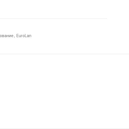
дование
,
EuroLan