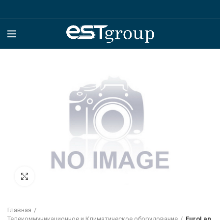
Click to enlarge
Главная
Телекоммуникационное и Климатическое оборудование
EuroLan