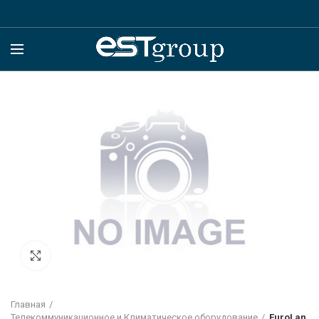
Click to enlarge
Главная
Телекоммуникационное и Климатическое оборудование
EuroLan