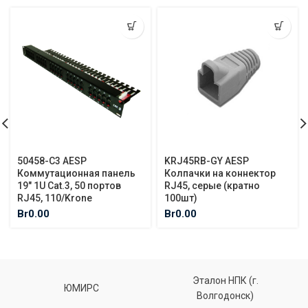
50458-C3 AESP
KRJ45RB-GY AESP
Коммутационная панель
Колпачки на коннектор
19″ 1U Cat.3, 50 портов
RJ45, серые (кратно
RJ45, 110/Krone
100шт)
Br
0.00
Br
0.00
Эталон НПК (г.
ЮМИРС
Волгодонск)