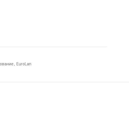
дование
,
EuroLan