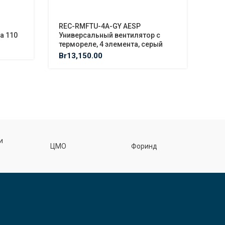
REC-RMFTU-4A-GY AESP
C5E
а 110
Универсальный вентилятор с
Ком
термореле, 4 элемента, серый
RJ4
зел
Br
13,150.00
Br
0
Ф
и
ЦМО
Форинд
спецэл
З