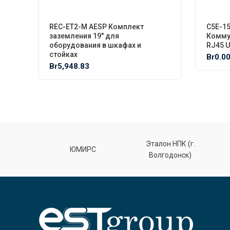
REC-ET2-M AESP Комплект
C5E-1
заземления 19″ для
Комму
оборудования в шкафах и
RJ45 U
стойках
Br
0.0
Br
5,948.83
Эталон НПК (г.
лт
ЮМИРС
Волгодонск)