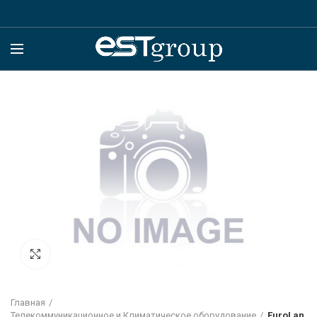
Click to enlarge
Главная
Телекоммуникационное и Климатическое оборудование
EuroLan