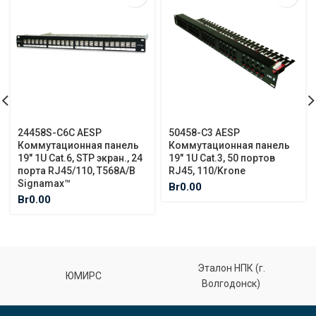
24458S-C6C AESP
50458-C3 AESP
Коммутационная панель
Коммутационная панель
19″ 1U Cat.6, STP экран., 24
19″ 1U Cat.3, 50 портов
порта RJ45/110, T568A/B
RJ45, 110/Krone
Signamax™
Br
0.00
Br
0.00
Эталон НПК (г.
ЮМИРС
Волгодонск)