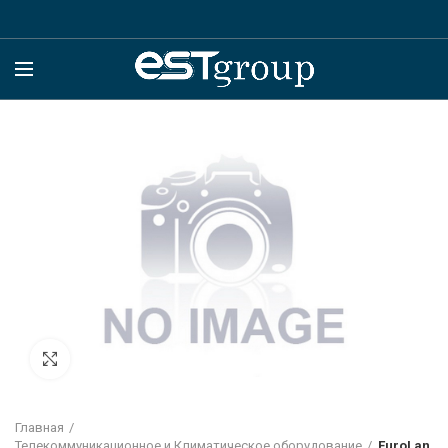
Click to enlarge
Главная
Телекоммуникационное и Климатическое оборудование
EuroLan