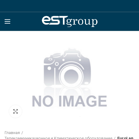
Click to enlarge
Главная
Телекоммуникационное и Климатическое оборудование
EuroLan