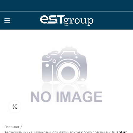
Click to enlarge
Главная
Телекоммуникационное и Климатическое оборудование
EuroLan