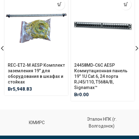
REC-ET2-M AESP Комплект
24458MD-C6C AESP
заземления 19″ для
Коммутационная панель
оборудования в шкафах и
19″ 1U Cat.6, 24 порта
стойках
RJ45/110, T568A/B,
Signamax™
Br
5,948.83
Br
0.00
Эталон НПК (г.
ЮМИРС
Волгодонск)