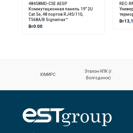
48458MD-C5E AESP
REC-R
Коммутационная панель 19″ 2U
Униве
Cat.5e, 48 портов RJ45/110,
термор
T568A/B Signamax™
Br
13,
Br
0.00
Эталон НПК (г.
лт
ЮМИРС
Волгодонск)