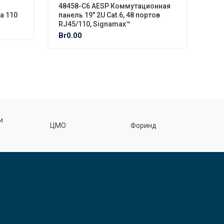
48458-C6 AESP Коммутационная
244
а 110
панель 19″ 2U Cat.6, 48 портов
Ком
RJ45/110, Signamax™
Cat
Sig
Br
0.00
Br
0
Ф
и
ЦМО
Форинд
спецэл
З