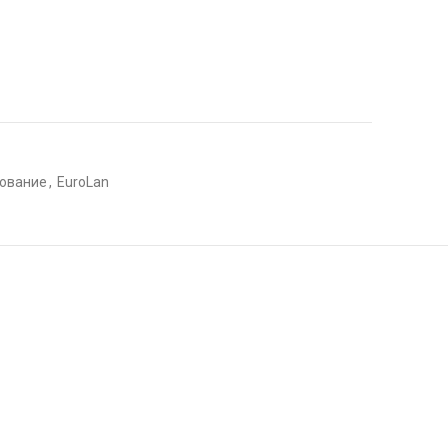
дование
,
EuroLan