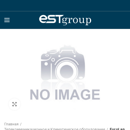
Click to enlarge
Главная
Телекоммуникационное и Климатическое оборудование
EuroLan