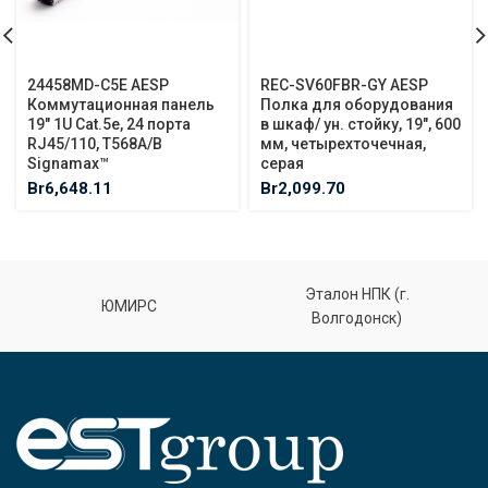
24458MD-C5E AESP
REC-SV60FBR-GY AESP
Коммутационная панель
Полка для оборудования
19″ 1U Cat.5e, 24 порта
в шкаф/ ун. стойку, 19″, 600
RJ45/110, T568A/B
мм, четырехточечная,
Signamax™
серая
Br
6,648.11
Br
2,099.70
Эталон НПК (г.
ЮМИРС
Волгодонск)