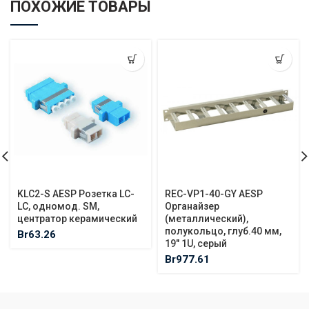
ПОХОЖИЕ ТОВАРЫ
KLC2-S AESP Розетка LC-
REC-VP1-40-GY AESP
LC, одномод. SМ,
Органайзер
центратор керамический
(металлический),
полукольцо, глуб.40 мм,
Br
63.26
19″ 1U, серый
Br
977.61