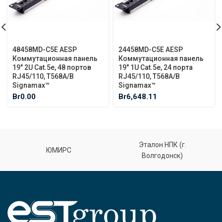
48458MD-C5E AESP
24458MD-C5E AESP
Коммутационная панель
Коммутационная панель
19″ 2U Cat.5e, 48 портов
19″ 1U Cat.5e, 24 порта
RJ45/110, T568A/B
RJ45/110, T568A/B
Signamax™
Signamax™
Br
0.00
Br
6,648.11
Эталон НПК (г.
ЮМИРС
Волгодонск)