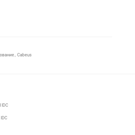
дование
,
Cabeus
 IDC
 IDC