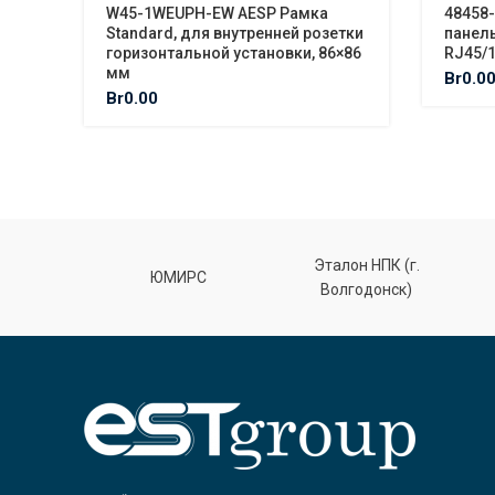
W45-1WEUPH-EW AESP Рамка
48458
Standard, для внутренней розетки
панель
горизонтальной установки, 86×86
RJ45/1
мм
Br
0.0
Br
0.00
Эталон НПК (г.
лт
ЮМИРС
Волгодонск)