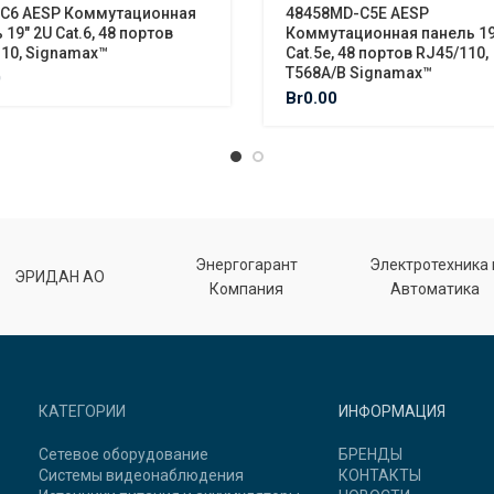
-C6 AESP Коммутационная
48458MD-C5E AESP
 19″ 2U Cat.6, 48 портов
Коммутационная панель 19
10, Signamax™
Cat.5e, 48 портов RJ45/110,
T568A/B Signamax™
0
Br
0.00
Энергогарант
Электротехника 
ЭРИДАН АО
Компания
Автоматика
КАТЕГОРИИ
ИНФОРМАЦИЯ
Сетевое оборудование
БРЕНДЫ
Системы видеонаблюдения
КОНТАКТЫ