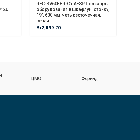
REC-SV60FBR-GY AESP Полка для
EWX
″ 2U
оборудования в шкаф/ ун. стойку,
оди
19″, 600 мм, четырехточечная,
RJ4
серая
Br
0
Br
2,099.70
Ф
и
ЦМО
Форинд
спецэл
З