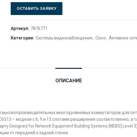
ОСТАВИТЬ ЗАЯВКУ
Артикул:
7876771
Категории:
Системы видеонаблюдения
,
Cisco
,
Активное сет
ОПИСАНИЕ
ом высокопроизводительных многоуровневых коммутаторов для се
6513 – модели с 6, 9 и 13 слотами расширения соответственно, а
ту Designed for Network Equipment Building Systems [NEBS] Level
ии от передней к задней стенке.