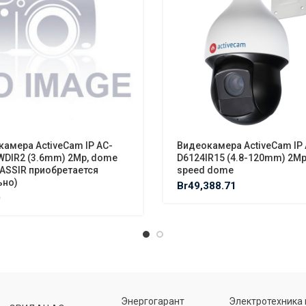
амера ActiveCam IP AC-
Видеокамера ActiveCam IP 
WDIR2 (3.6mm) 2Mp, dome
D6124IR15 (4.8-120mm) 2Mp
ASSIR приобретается
speed dome
ьно)
Br
49,388.71
0
Энергогарант
Электротехника 