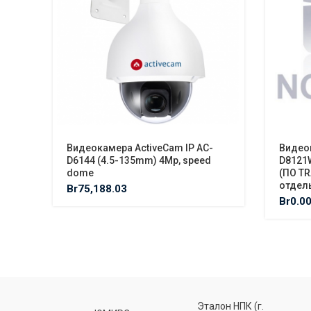
Видеокамера ActiveCam IP AC-
Видеок
D6144 (4.5-135mm) 4Mp, speed
D8121
dome
(ПО TR
отдел
Br
75,188.03
Br
0.0
Эталон НПК (г.