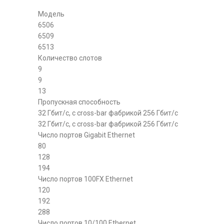
Модель
6506
6509
6513
Количество слотов
9
9
13
Пропускная способность
32 Гбит/с, с cross-bar фабрикой 256 Гбит/с
32 Гбит/с, с cross-bar фабрикой 256 Гбит/с
Число портов Gigabit Ethernet
80
128
194
Число портов 100FX Ethernet
120
192
288
Число портов 10/100 Ethernet