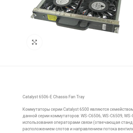
Click to enlarge
Catalyst 6506-E Chassis Fan Tray
Коммутаторы серии Catalyst 6500 являются семейств
данной серии коммутаторов: WS-C6506, WS-C6509, WS-C
использования операторами связи (отвечающая стандар
расположением слотов и направлением потока вентиляц