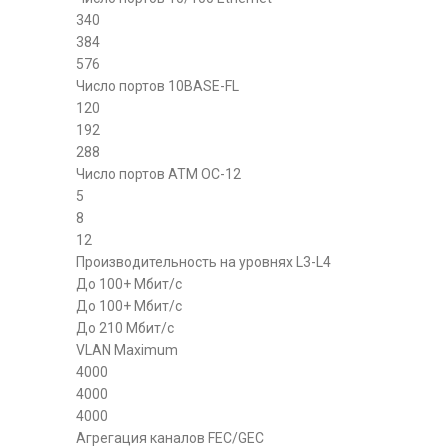
340
384
576
Число портов 10BASE-FL
120
192
288
Число портов ATM OC-12
5
8
12
Производительность на уровнях L3-L4
До 100+ Mбит/с
До 100+ Mбит/с
До 210 Mбит/с
VLAN Maximum
4000
4000
4000
Агрегация каналов FEC/GEC