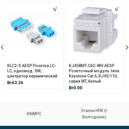
KLC2-S AESP Розетка LC-
KJ458MT-C6C-WH AESP
LC, одномод. SМ,
Розеточный модуль типа
центратор керамический
Keystone Cat.6, RJ45/110,
серия MT, белый
Br
63.26
Br
0.00
Эталон НПК (г.
ЮМИРС
Волгодонск)