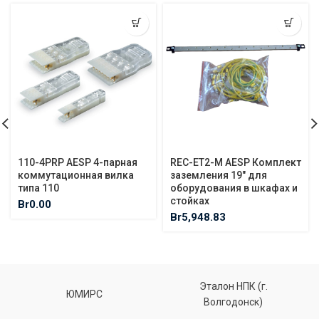
110-4PRP AESP 4-парная
REC-ET2-M AESP Комплект
коммутационная вилка
заземления 19″ для
типа 110
оборудования в шкафах и
стойках
Br
0.00
Br
5,948.83
Эталон НПК (г.
ЮМИРС
Волгодонск)