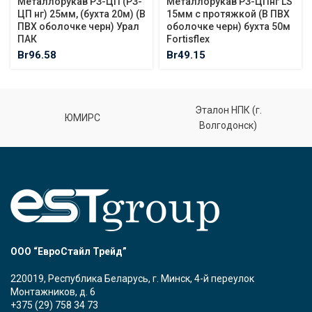
Металлорукав РЗ-ЦП (РЗ-
Металлорукав РЗ-ЦПнг LS
ЦП нг) 25мм, (бухта 20м) (В
15мм с протяжкой (В ПВХ
ПВХ оболочке черн) Урал
оболочке черн) бухта 50м
ПАК
Fortisflex
Br
96.58
Br
49.15
Эталон НПК (г.
ЮМИРС
Волгодонск)
ООО “ЕвроСтайл Трейд”
220019, Республика Беларусь, г. Минск, 4-й переулок
Монтажников, д. 6
+375 (29) 758 34 73