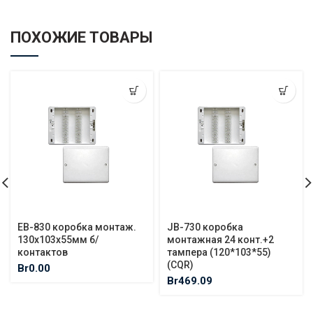
ПОХОЖИЕ ТОВАРЫ
EB-830 коробка монтаж.
JB-730 коробка
130х103х55мм б/
монтажная 24 конт.+2
контактов
тампера (120*103*55)
(CQR)
Br
0.00
Br
469.09