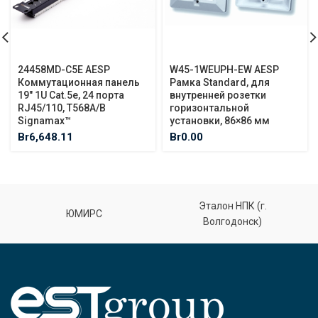
24458MD-C5E AESP
W45-1WEUPH-EW AESP
Коммутационная панель
Рамка Standard, для
19″ 1U Cat.5e, 24 порта
внутренней розетки
RJ45/110, T568A/B
горизонтальной
Signamax™
установки, 86×86 мм
Br
6,648.11
Br
0.00
Эталон НПК (г.
ЮМИРС
Волгодонск)