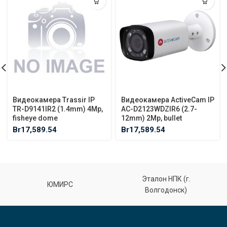
Видеокамера Trassir IP
Видеокамера ActiveCam IP
TR-D9141IR2 (1.4mm) 4Mp,
AC-D2123WDZIR6 (2.7-
fisheye dome
12mm) 2Mp, bullet
Br
17,589.54
Br
17,589.54
Эталон НПК (г.
ЮМИРС
Волгодонск)