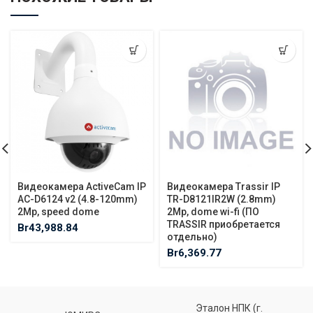
Видеокамера ActiveCam IP
Видеокамера Trassir IP
AC-D6124 v2 (4.8-120mm)
TR-D8121IR2W (2.8mm)
2Mp, speed dome
2Mp, dome wi-fi (ПО
TRASSIR приобретается
Br
43,988.84
отдельно)
Br
6,369.77
Эталон НПК (г.