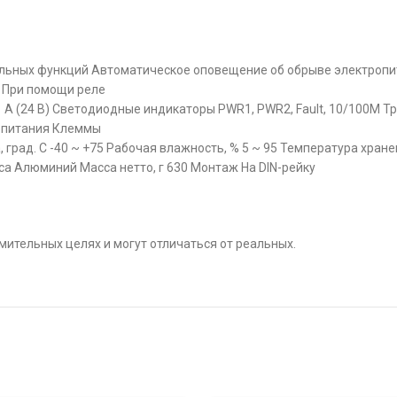
льных функций Автоматическое оповещение об обрыве электропи
 При помощи реле
1 А (24 В) Светодиодные индикаторы PWR1, PWR2, Fault, 10/100M 
ропитания Клеммы
рад. C -40 ~ +75 Рабочая влажность, % 5 ~ 95 Температура хранен
са Алюминий Масса нетто, г 630 Монтаж На DIN-рейку
ительных целях и могут отличаться от реальных.