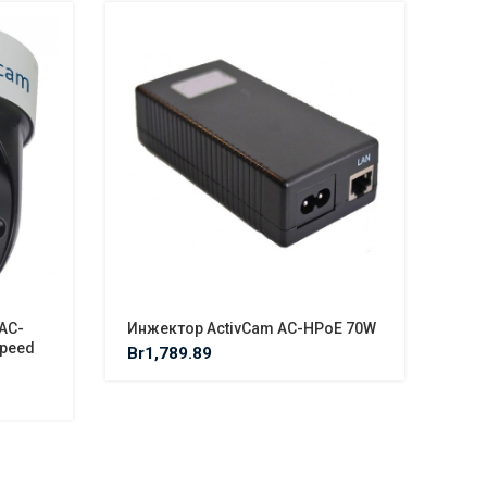
AC-
Инжектор ActivCam AC-HPoE 70W
Вид
speed
D61
Br
1,789.89
do
Br
4