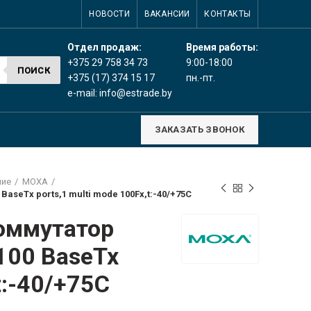
НОВОСТИ
ВАКАНСИИ
КОНТАКТЫ
Время работы:
Отдел продаж:
9:00-18:00
+375 29 758 34 73
ПОИСК
пн.-пт.
+375 (17) 374 15 17
e-mail:
info@estrade.by
ЗАКАЗАТЬ ЗВОНОК
ние
MOXA
BaseTx ports,1 multi mode 100Fx,t:-40/+75C
оммутатор
/100 BaseTx
t:-40/+75C