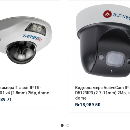
амера Trassir IP TR-
Видеокамера ActiveCam IP 
R1 v4 (2.8mm) 2Mp, dome
D5123IR3 (2.7-11mm) 2Mp, 
dome
289.71
Br
18,989.50