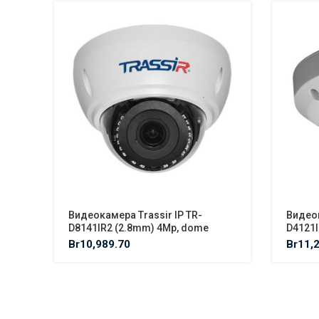
Видеокамера Trassir IP TR-
Видеок
D8141IR2 (2.8mm) 4Mp, dome
D4121I
Br
10,989.70
Br
11,