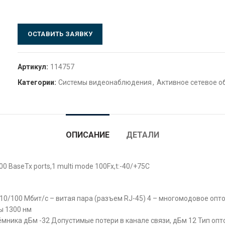
ОСТАВИТЬ ЗАЯВКУ
Артикул:
114757
Категории:
Системы видеонаблюдения
,
Активное сетевое 
ОПИСАНИЕ
ДЕТАЛИ
0 BaseTx ports,1 multi mode 100Fx,t:-40/+75C
t 10/100 Мбит/с – витая пара (разъем RJ-45) 4 – многомодовое оп
ы 1300 нм
мника дБм -32 Допустимые потери в канале связи, дБм 12 Тип опт