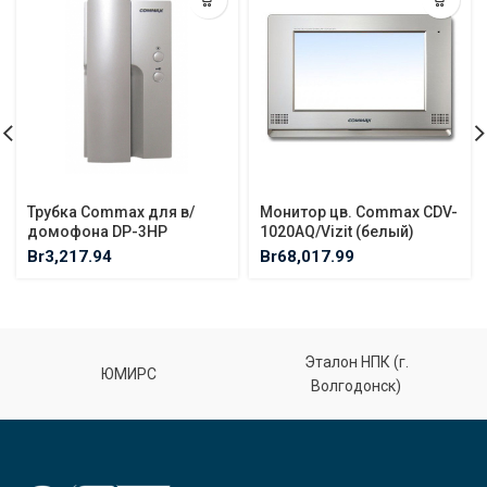
Трубка Commax для в/
Монитор цв. Commax CDV-
домофона DP-3HP
1020AQ/Vizit (белый)
Br
3,217.94
Br
68,017.99
Эталон НПК (г.
ЮМИРС
Волгодонск)