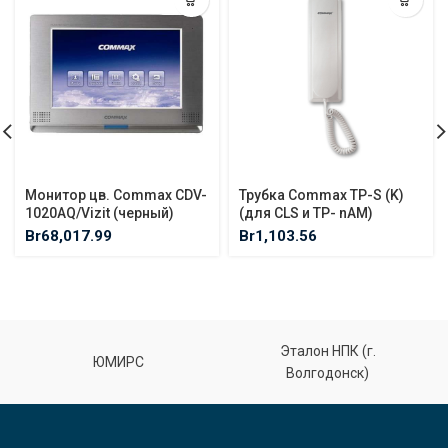
Монитор цв. Commax CDV-
Трубка Commax TP-S (K)
1020AQ/Vizit (черный)
(для CLS и TP- nAM)
Br
68,017.99
Br
1,103.56
Эталон НПК (г.
ЮМИРС
Волгодонск)