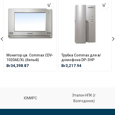
Монитор цв. Commax CDV-
Трубка Commax для в/
1020AE/XL (белый)
домофона DP-3HP
Br
34,398.87
Br
3,217.94
Эталон НПК (г.
ЮМИРС
Волгодонск)