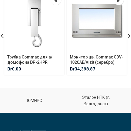
Трубка Commax для а/
Монитор цв. Commax CDV-
домофона DP-2HPR
1020AE/Vizit (серебро)
Br
0.00
Br
34,398.87
Эталон НПК (г.
ЮМИРС
Волгодонск)