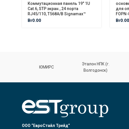
Коммутационная панель 19″ 1U
основн
Cat.6, STP экран., 24 порта
для оп
RJ45/110, T568A/B Signamax™
FOPN-8
Br
0.00
Br
0.0
Эталон НПК (г.
лт
ЮМИРС
Волгодонск)
ООО “ЕвроСтайл Трейд”