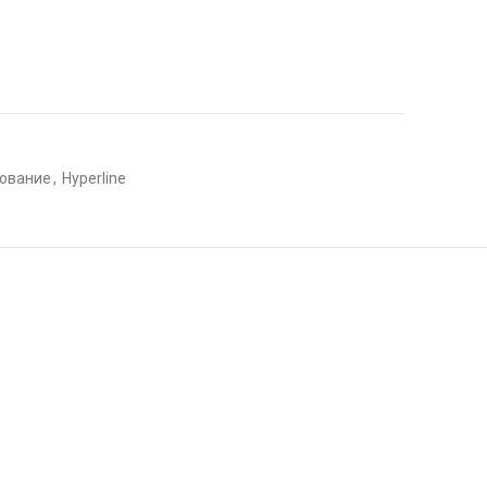
дование
,
Hyperline