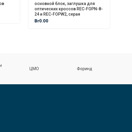
тов
основной блок, заглушка для
обо
оптических кроссов REC-FOPN-8-
19″
24 и REC-FOPW2, серая
сер
Br
0.00
Br
2
Ф
и
ЦМО
Форинд
спецэл
З