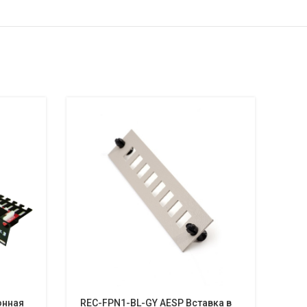
онная
REC-FPN1-BL-GY AESP Вставка в
REC