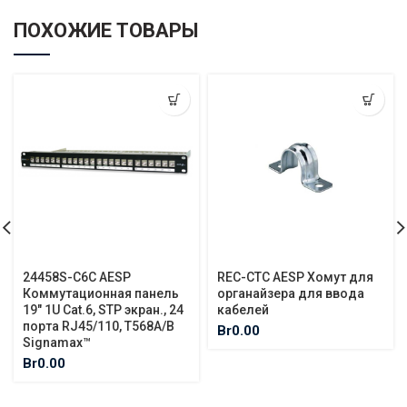
ПОХОЖИЕ ТОВАРЫ
24458S-C6C AESP
REC-CTC AESP Хомут для
Коммутационная панель
органайзера для ввода
19″ 1U Cat.6, STP экран., 24
кабелей
порта RJ45/110, T568A/B
Br
0.00
Signamax™
Br
0.00