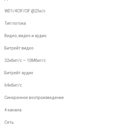
WD1/4CIF/CIF @25к/с
Тип потока
Видео, видео и аудио
Битрейт видео
32кбит/с — 10Мбит/с
Битрейт аудио
64кбит/с
Синхронное воспроизведение
4 канала
Сеть