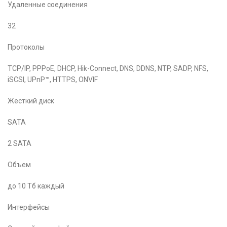
Удаленные соединения
32
Протоколы
TCP/IP, PPPoE, DHCP, Hik-Connect, DNS, DDNS, NTP, SADP, NFS,
iSCSI, UPnP™, HTTPS, ONVIF
Жесткий диск
SATA
2 SATA
Объем
до 10 Тб каждый
Интерфейсы