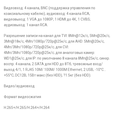
Видеовход: 4 канала, BNC (поддержка управления по
коаксиальному кабелю); аудиовход: 4 канала RCA;
видеовыход: 1 VGA до 1080Р, 1 HDMI до 4К, 1 CVBS;
аудиовыход: 1 канал RCA.
Разрешение записи на канал для TVI: 8Мп@12к/с, 5Мп@20к/с,
3Мп@18к/с, 4Мп/1080p/720p@25к/с; для AHD: 5Мп@20к/с,
4Мп/3Мп/1080p/720p@25к/с; для CVI:
4Мп/3Мп/1080p/720p@25к/с; для аналоговых камер:
WD1@25к/с; для IP: по умолчанию 8 канала 8Мп@25к/с; синхр.
воспр. 4 канала; 2 SATA для HDD до 8Тб; тревожные вход/
выход 4/1; 1 RJ45 10M/ 100M/ 1000М Ethernet; 2 USB; -10°C…
+55°C; DC12В; 15Вт макс (без HDD); ?1.5кг (без HDD).
Видео/аудиовход
Формат видеосжатия
H.265+/H.265/H.264+/H.264