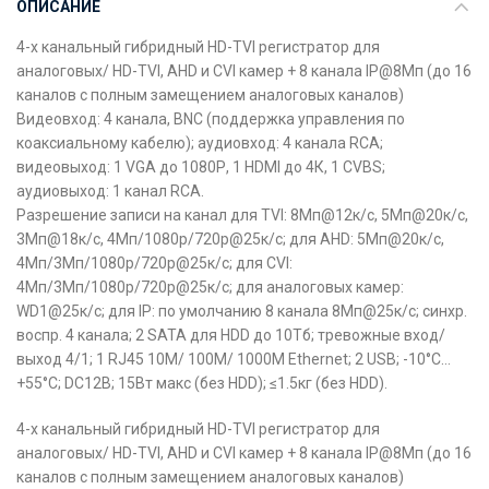
ОПИСАНИЕ
4-х канальный гибридный HD-TVI регистратор для
аналоговых/ HD-TVI, AHD и CVI камер + 8 канала IP@8Мп (до 16
каналов с полным замещением аналоговых каналов)
Видеовход: 4 канала, BNC (поддержка управления по
коаксиальному кабелю); аудиовход: 4 канала RCA;
видеовыход: 1 VGA до 1080Р, 1 HDMI до 4К, 1 CVBS;
аудиовыход: 1 канал RCA.
Разрешение записи на канал для TVI: 8Мп@12к/с, 5Мп@20к/с,
3Мп@18к/с, 4Мп/1080p/720p@25к/с; для AHD: 5Мп@20к/с,
4Мп/3Мп/1080p/720p@25к/с; для CVI:
4Мп/3Мп/1080p/720p@25к/с; для аналоговых камер:
WD1@25к/с; для IP: по умолчанию 8 канала 8Мп@25к/с; синхр.
воспр. 4 канала; 2 SATA для HDD до 10Тб; тревожные вход/
выход 4/1; 1 RJ45 10M/ 100M/ 1000М Ethernet; 2 USB; -10°C…
+55°C; DC12В; 15Вт макс (без HDD); ≤1.5кг (без HDD).
4-х канальный гибридный HD-TVI регистратор для
аналоговых/ HD-TVI, AHD и CVI камер + 8 канала IP@8Мп (до 16
каналов с полным замещением аналоговых каналов)