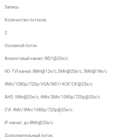
Запись
Количество потоков
2
Основной поток
Аналоговый канал: WD1@25к/с
HD-TVI канал: 8Мп@12к/с, 5Мп@20к/c, 3Мп@18к/c
4Мп/1080p/720p/VGA/WD1/4CIF/CIF@25к/c
AHD: 5Мп@20к/с, 4Мп/3Мп/1080p/720p@25к/с
CVI: 4Мп/3Мп/1080p/720p@25к/с
IP-канал: до 8Мп@25к/с
Дополнительный поток