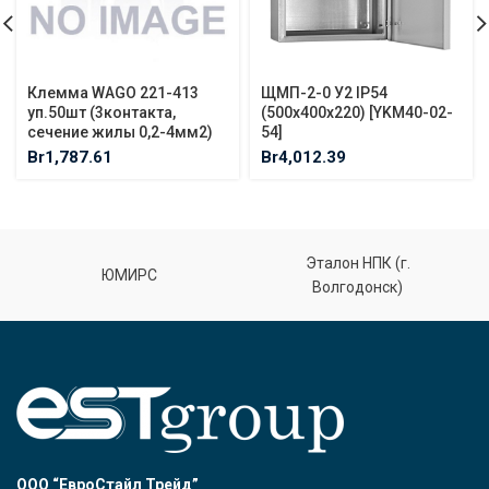
Клемма WAGO 221-413
ЩМП-2-0 У2 IP54
уп.50шт (3контакта,
(500х400х220) [YKM40-02-
сечение жилы 0,2-4мм2)
54]
Br
1,787.61
Br
4,012.39
Эталон НПК (г.
ЮМИРС
Волгодонск)
ООО “ЕвроСтайл Трейд”