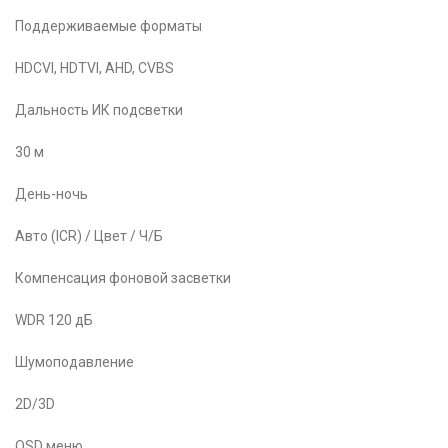
Поддерживаемые форматы
HDCVI, HDTVI, AHD, CVBS
Дальность ИК подсветки
30 м
День-ночь
Авто (ICR) / Цвет / Ч/Б
Компенсация фоновой засветки
WDR 120 дБ
Шумоподавление
2D/3D
OSD меню