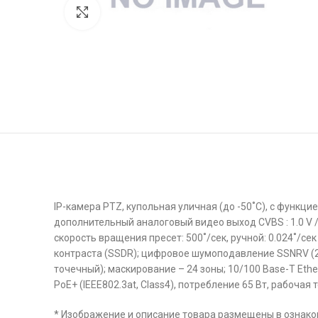
Click to enlarge
IP-камера PTZ, купольная уличная (до -50˚С), с функцие
дополнительный аналоговый видео выход CVBS : 1.0 V / 7
скорость вращения пресет: 500˚/сек, ручной: 0.024˚/с
контраста (SSDR); цифровое шумоподавление SSNRV (2
точечный); маскирование – 24 зоны; 10/100 Base-T Ethe
PoE+ (IEEE802.3at, Class4), потребление 65 Вт, рабочая тем
* Изображение и описание товара размещены в ознаком