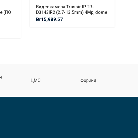
Видеокамера Trassir IP TR-
Вид
e (ПО
D3143IR2 (2.7-13.5mm) 4Mp, dome
D81
fi 
Br
15,989.57
отд
Br
6
Ф
и
ЦМО
Форинд
спецэл
З