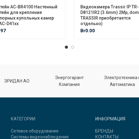
тейн AC-BR4100 Настенный
Видеокамера Trassir IP TR-
тейн для крепления
D8121IR2 (3.6mm) 2Mp, dom
тюрных купольных камер
TRASSIR приобретается
AC-D41xx
отдельно)
.97
Br
0.00
Энергогарант
Электротехника 
ЭРИДАН АО
Компания
Автоматика
КАТЕГОРИИ
ИНФОРМАЦИЯ
Сетевое оборудование
БРЕНДЫ
Системы видеонаблюдения
КОНТАКТЫ