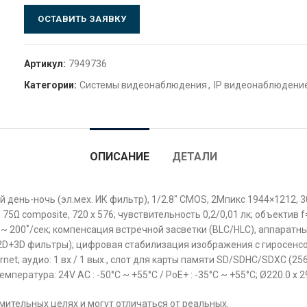
ОСТАВИТЬ ЗАЯВКУ
Артикул:
7949736
Категории:
Системы видеонаблюдения
,
IP видеонаблюдени
ОПИСАНИЕ
ДЕТАЛИ
й день-ночь (эл.мех. ИК фильтр), 1/2.8″ CMOS, 2Мпикс 1944×1212, 30
5Ω composite, 720 x 576; чувствительность 0,2/0,01 лк; объектив f
ек ~ 200˚/сек; компенсация встречной засветки (BLC/HLC), аппара
D+3D фильтры); цифровая стабилизация изображения с гиросенсоро
rnet; аудио: 1 вх / 1 вых., слот для карты памяти SD/SDHC/SDXC (2
пература: 24V AC : -50°C ~ +55°C / PoE+ : -35°C ~ +55°C; Ø220.0 x 293.
ительных целях и могут отличаться от реальных.