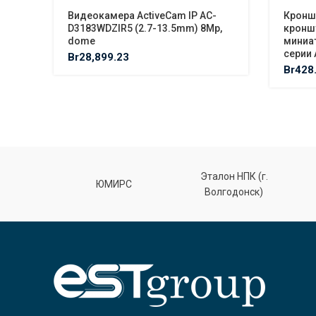
Видеокамера ActiveCam IP AC-
Кронш
D3183WDZIR5 (2.7-13.5mm) 8Mp,
кронш
dome
миниа
серии 
Br
28,899.23
Br
428
Эталон НПК (г.
лт
ЮМИРС
Волгодонск)