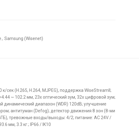
е
,
Samsung (Wisenet)
 к/сек (H.265, H.264, MJPEG), поддержка WiseStreamII;
=4.44 ~ 102.2 мм, 23x оптический зум, 32x цифровой зум;
тный динамический диапазон (WDR) 120dB; улучшение
м; антитуман (Defog); детектор движения 8 зон (8-ми
56ГБ), тревожные входы/выходы: 4/2; питание: AC 24V /
6 мм, 3.3 кг.; IP66 / IK10