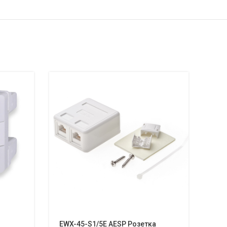
EWX-45-S1/5E AESP Розетка
244