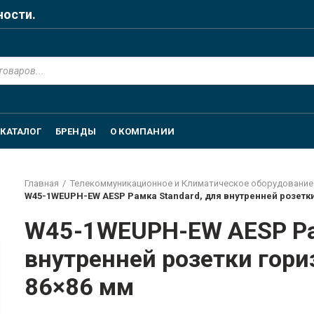
ности.
КАТАЛОГ
БРЕНДЫ
О КОМПАНИИ
Главная
Телекоммуникационное и Климатическое оборудование
W45-1WEUPH-EW AESP Рамка Standard, для внутренней розетки
W45-1WEUPH-EW AESP Рам
внутренней розетки гори
86×86 мм