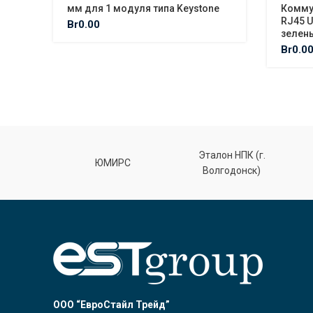
мм для 1 модуля типа Keystone
Комму
RJ45 U
Br
0.00
зелен
Br
0.0
Эталон НПК (г.
лт
ЮМИРС
Волгодонск)
ООО “ЕвроСтайл Трейд”