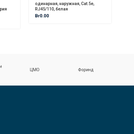
одинарная, наружная, Cat.5e,
Ком
ерия
RJ45/110, белая
Cat
Sig
Br
0.00
Br
6
Ф
и
ЦМО
Форинд
спецэл
З