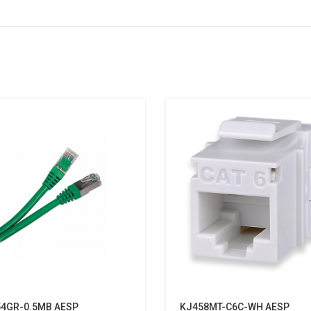
54GR-0.5MB AESP
KJ458MT-C6C-WH AESP