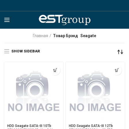
Главная
Товар Брэнд
Seagate
SHOW SIDEBAR
HDD Seagate SATA-III 10Tb
HDD Seagate SATA-III 12Tb