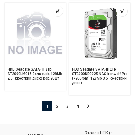
HDD Seagate SATA-III 2Tb
HDD Seagate SATA-III 2Tb
ST2000LM015 Barracuda 128Mb
ST2000NE0025 NAS Ironwolf Pro
2.5″ (жесткий диск) кор.20шт
(7200rpm) 128Mb 3.5″ (жесткий
диск)
1
2
3
4
Эталон НПК (г.