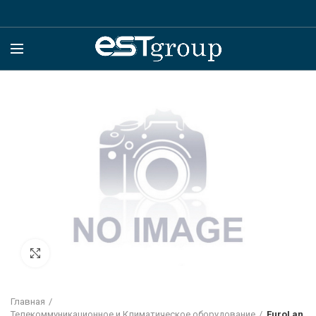
Click to enlarge
Главная
Телекоммуникационное и Климатическое оборудование
EuroLan