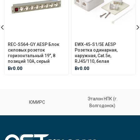
REC-S564-GY AESP Блок
EWX-45-S1/5E AESP
силовых розеток
Розетка одинарная,
горизонтальный 19″, 8
наружная, Cat.5e,
позиций 10A, серый
RJ45/110, белая
Br
0.00
Br
0.00
Эталон НПК (г.
ЮМИРС
Волгодонск)