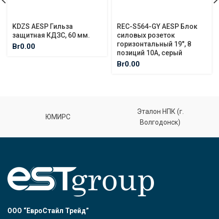
KDZS AESP Гильза
REC-S564-GY AESP Блок
защитная КДЗС, 60 мм.
силовых розеток
горизонтальный 19″, 8
Br
0.00
позиций 10A, серый
Br
0.00
Эталон НПК (г.
ЮМИРС
Волгодонск)
ООО “ЕвроСтайл Трейд”