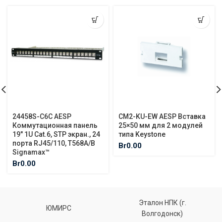
24458S-C6C AESP
CM2-KU-EW AESP Вставка
Коммутационная панель
25×50 мм для 2 модулей
19″ 1U Cat.6, STP экран., 24
типа Keystone
порта RJ45/110, T568A/B
Br
0.00
Signamax™
Br
0.00
Эталон НПК (г.
ЮМИРС
Волгодонск)