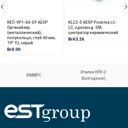
REC-VP1-60-GY AESP
KLC2-S AESP Розетка LC-
Органайзер
LC, одномод. SМ,
(металлический),
центратор керамический
полукольцо, глуб.60 мм,
Br
63.26
19″ 1U, серый
Br
0.00
Эталон НПК (г.
ЮМИРС
Волгодонск)