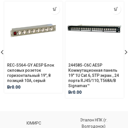
REC-S564-GY AESP Блок
24458S-C6C AESP
силовых розеток
Коммутационная панель
горизонтальный 19″, 8
19″ 1U Cat.6, STP экран., 24
позиций 10A, серый
порта RJ45/110, T568A/B
Signamax™
Br
0.00
Br
0.00
Эталон НПК (г.
ЮМИРС
Волгодонск)