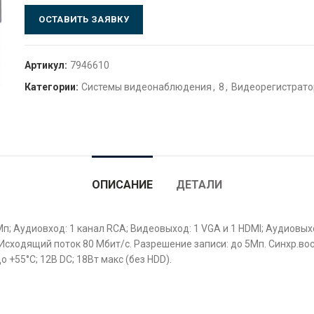
ОСТАВИТЬ ЗАЯВКУ
Артикул:
7946610
Категории:
Системы видеонаблюдения
,
8
,
Видеорегистрато
ОПИСАНИЕ
ДЕТАЛИ
Мп; Аудиовход: 1 канал RCA; Видеовыход: 1 VGA и 1 HDMI; Аудиовы
 Исходящий поток 80 Мбит/с. Разрешение записи: до 5Мп. Синхр.во
о +55°C; 12В DC; 18Вт макс (без HDD).