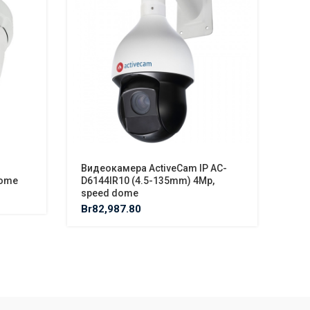
Видеокамера ActiveCam IP AC-
Кро
dome
D6144IR10 (4.5-135mm) 4Mp,
кро
speed dome
мин
сер
Br
82,987.80
Br
4