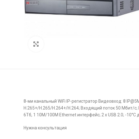
Click to enlarge
8-ми канальный WiFi IP-регистратор Видеовход: 8 IP@5
H.265+/H.265/H.264+/H.264; Входящий поток 50 Мбит/с;
6Тб, 1 10M/100M Ethernet интерфейс; 2 х USB 2.0; -10°C д
Нужна консультация