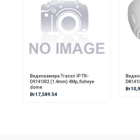
Видеокамера Trassir IP TR-
Видеок
D9141IR2 (1.4mm) 4Mp, fisheye
D8141I
dome
Br
10,
Br
17,589.54