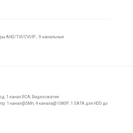
ры AHD/TVI/CVI/IP
,
9-канальные
ход; 1 канал RCA; Видеосжатие
спр. 1 канал@5Мп, 4 канала@1080P; 1 SATA для HDD до